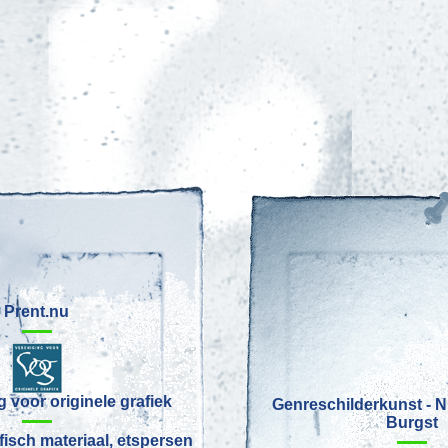
Prent.nu
 voor originele grafiek
Genreschilderkunst - N
Burgst
fisch materiaal, etspersen