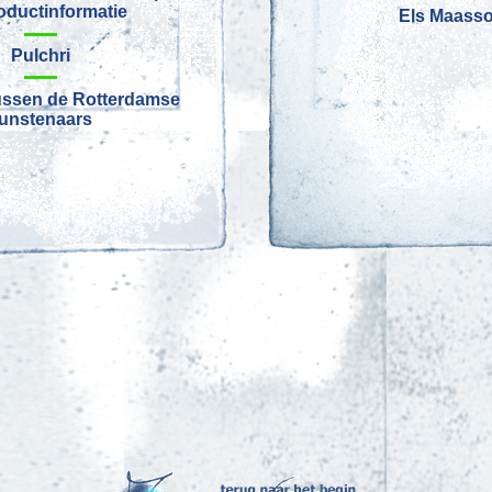
oductinformatie
Els Maass
Pulchri
tussen de Rotterdamse
unstenaars